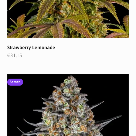
Strawberry Lemonade
Angebot
€31,15
Samen