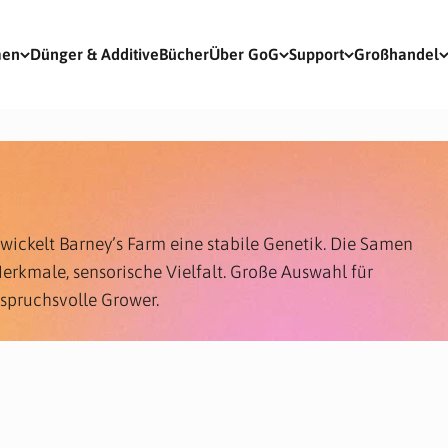
men
Dünger & Additive
Bücher
Über GoG
Support
Großhandel
wickelt Barney’s Farm eine stabile Genetik. Die Samen
erkmale, sensorische Vielfalt. Große Auswahl für
spruchsvolle Grower.