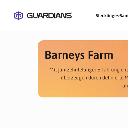
Zum Inhalt springen
Guardians of Genetics
Stecklinge
Sa
Barneys Farm
Mit jahrzehntelanger Erfahrung ent
überzeugen durch definierte M
an