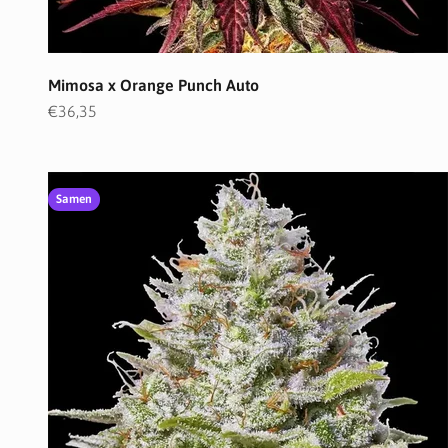
Mimosa x Orange Punch Auto
Angebot
€36,35
Samen