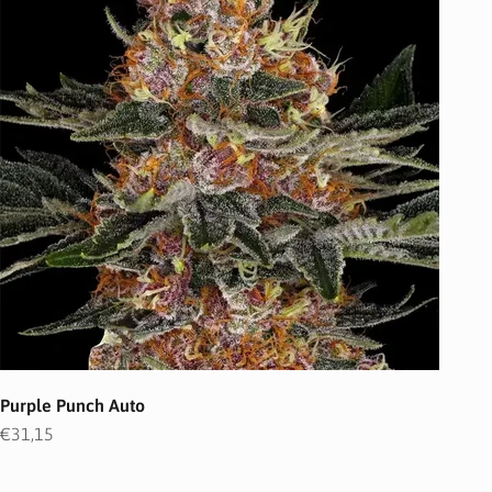
Purple Punch Auto
Angebot
€31,15