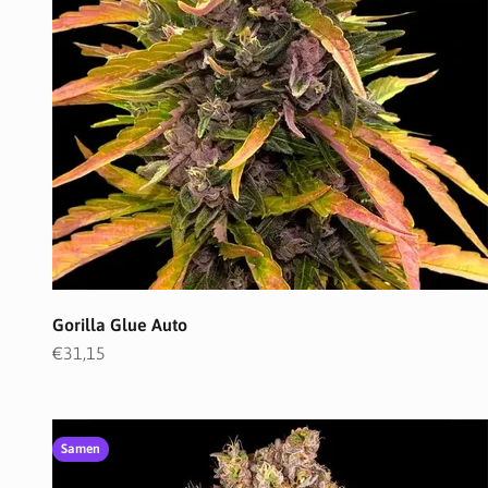
Gorilla Glue Auto
Angebot
€31,15
Samen