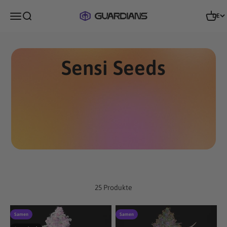
Zum Inhalt springen
Guardians of Genetics
Menü
Suche
Waren
DE
Sensi Seeds
25 Produkte
Samen
Samen