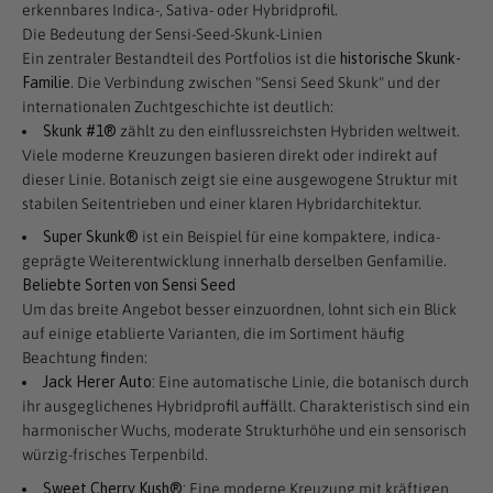
erkennbares Indica-, Sativa- oder Hybridprofil.
Die Bedeutung der Sensi-Seed-Skunk-Linien
Ein zentraler Bestandteil des Portfolios ist die
historische Skunk-
Familie
. Die Verbindung zwischen "Sensi Seed Skunk" und der
internationalen Zuchtgeschichte ist deutlich:
Skunk #1®
zählt zu den einflussreichsten Hybriden weltweit.
Viele moderne Kreuzungen basieren direkt oder indirekt auf
dieser Linie. Botanisch zeigt sie eine ausgewogene Struktur mit
stabilen Seitentrieben und einer klaren Hybridarchitektur.
Super Skunk®
ist ein Beispiel für eine kompaktere, indica-
geprägte Weiterentwicklung innerhalb derselben Genfamilie.
Beliebte Sorten von Sensi Seed
Um das breite Angebot besser einzuordnen, lohnt sich ein Blick
auf einige etablierte Varianten, die im Sortiment häufig
Beachtung finden:
Jack Herer Auto:
Eine automatische Linie, die botanisch durch
ihr ausgeglichenes Hybridprofil auffällt. Charakteristisch sind ein
harmonischer Wuchs, moderate Strukturhöhe und ein sensorisch
würzig-frisches Terpenbild.
Sweet Cherry Kush®:
Eine moderne Kreuzung mit kräftigen