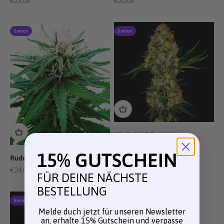
Angebot
Angebot
€25,00
€20,00
Samen
Samen
Hindu Kush®
Angebot
€36,00
15% GUTSCHEIN
Ruderalis Indica®
Angebot
€24,00
FÜR DEINE NÄCHSTE
BESTELLUNG
Samen
Melde duch jetzt für unseren Newsletter
an, erhalte 15% Gutschein und verpasse