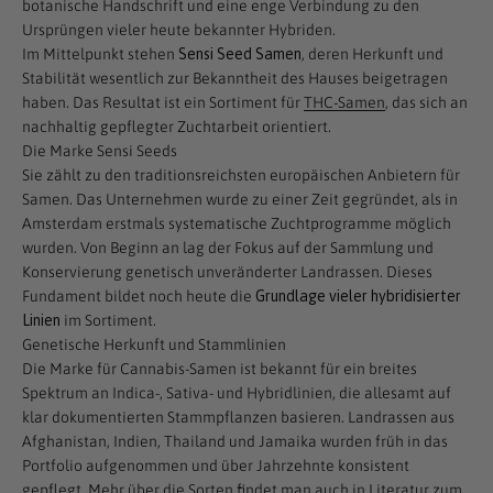
botanische Handschrift und eine enge Verbindung zu den
Ursprüngen vieler heute bekannter Hybriden.
Im Mittelpunkt stehen
Sensi Seed Samen
, deren Herkunft und
Stabilität wesentlich zur Bekanntheit des Hauses beigetragen
haben. Das Resultat ist ein Sortiment für
THC-Samen
, das sich an
nachhaltig gepflegter Zuchtarbeit orientiert.
Die Marke Sensi Seeds
Sie zählt zu den traditionsreichsten europäischen Anbietern für
Samen. Das Unternehmen wurde zu einer Zeit gegründet, als in
Amsterdam erstmals systematische Zuchtprogramme möglich
wurden. Von Beginn an lag der Fokus auf der Sammlung und
Konservierung genetisch unveränderter Landrassen. Dieses
Fundament bildet noch heute die
Grundlage vieler hybridisierter
Linien
im Sortiment.
Genetische Herkunft und Stammlinien
Die Marke für Cannabis-Samen ist bekannt für ein breites
Spektrum an Indica-, Sativa- und Hybridlinien, die allesamt auf
klar dokumentierten Stammpflanzen basieren. Landrassen aus
Afghanistan, Indien, Thailand und Jamaika wurden früh in das
Portfolio aufgenommen und über Jahrzehnte konsistent
gepflegt. Mehr über die Sorten findet man auch in
Literatur zum