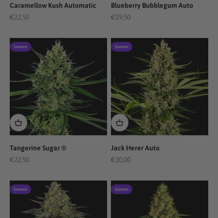
Caramellow Kush Automatic
Blueberry Bubblegum Auto
Angebot
Angebot
€22,50
€19,50
Samen
Samen
Tangerine Sugar ®
Jack Herer Auto
Angebot
Angebot
€22,50
€30,00
Samen
Samen