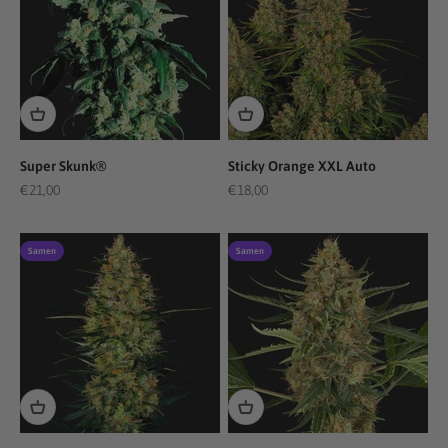
Super Skunk®
Sticky Orange XXL Auto
Angebot
Angebot
€21,00
€18,00
Samen
Samen