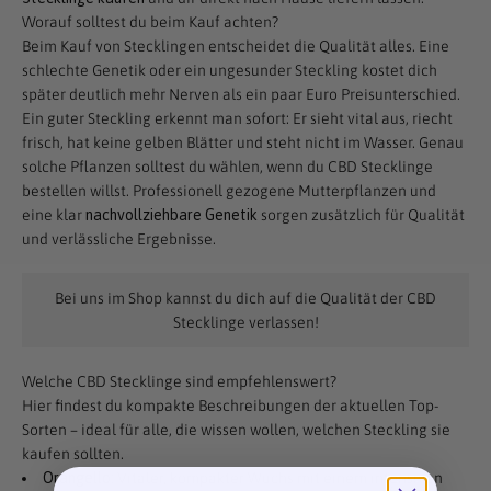
Worauf solltest du beim Kauf achten?
Beim Kauf von Stecklingen entscheidet die Qualität alles. Eine
schlechte Genetik oder ein ungesunder Steckling kostet dich
später deutlich mehr Nerven als ein paar Euro Preisunterschied.
Ein guter Steckling erkennt man sofort: Er sieht vital aus, riecht
frisch, hat keine gelben Blätter und steht nicht im Wasser. Genau
solche Pflanzen solltest du wählen, wenn du CBD Stecklinge
bestellen willst. Professionell gezogene Mutterpflanzen und
eine klar
nachvollziehbare Genetik
sorgen zusätzlich für Qualität
und verlässliche Ergebnisse.
Bei uns im Shop kannst du dich auf die Qualität der CBD
Stecklinge verlassen!
Welche CBD Stecklinge sind empfehlenswert?
Hier findest du kompakte Beschreibungen der aktuellen Top-
Sorten – ideal für alle, die wissen wollen, welchen Steckling sie
kaufen sollten.
Orangello:
Vitaler, kompakter Wuchs mit einem intensiven