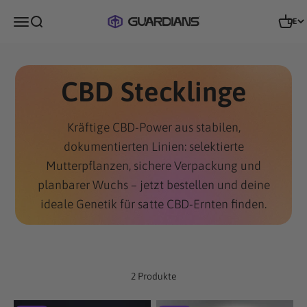
Zum Inhalt springen
Guardians of Genetics
Menü
Suche
Waren
DE
CBD Stecklinge
Kräftige CBD-Power aus stabilen,
dokumentierten Linien: selektierte
Mutterpflanzen, sichere Verpackung und
planbarer Wuchs – jetzt bestellen und deine
ideale Genetik für satte CBD-Ernten finden.
2 Produkte