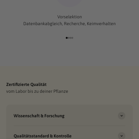
Vorselektion
Datenbankabgleich, Recherche, Keimverhalten
THC bis 28% – Cannabis Stecklinge und Samen versendet aus
Gehe zu Element 1
Gehe zu Element 2
Gehe zu Element 3
Gehe zu Element 4
Österreich
Sofort per Kreditkarte bezahlen
Stecklinge ansehen
Zertifizierte Qualität
vom Labor bis zu deiner Pflanze
Wissenschaft & Forschung
Qualitätsstandard & Kontrolle