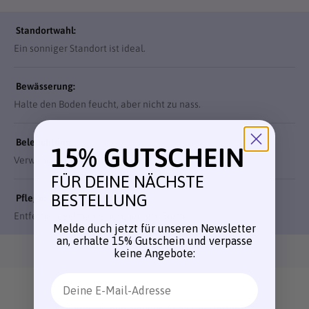
Standortwahl:
Ein sonniger Standort ist ideal.
Bewässerung:
Halte den Boden feucht, aber nicht zu nass.
Beleuchtung:
15% GUTSCHEIN
Verwende zusätzliche Beleuchtung, wenn nötig.
FÜR DEINE NÄCHSTE
BESTELLUNG
Pflege:
Entferne regelmäßig beschädigte Blätter.
Melde duch jetzt für unseren Newsletter
an, erhalte 15% Gutschein und verpasse
keine Angebote:
Email
Bereit, deinen eigenen Anbau zu starten?