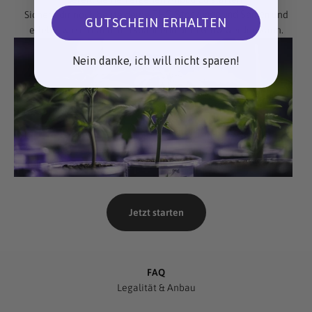
Sichere dir noch heute deine
THC-Stecklinge und Samen
und
GUTSCHEIN ERHALTEN
erlebe, wie einfach und spannend dein Grow werden kann.
Nein danke, ich will nicht sparen!
Jetzt starten
FAQ
Legalität & Anbau