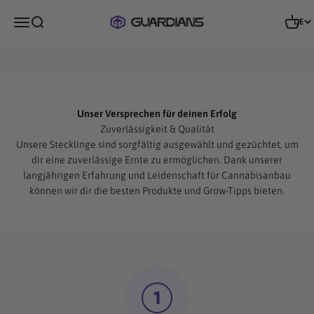
Zum Inhalt springen
Guardians of Genetics
Menü
Suche
Waren
DE
Guardians of Genetics®
Hier findest du die besten Produkt- & Grow-Tipps.
Unser Versprechen für deinen Erfolg
Zuverlässigkeit & Qualität
Unsere Stecklinge sind sorgfältig ausgewählt und gezüchtet, um
dir eine zuverlässige Ernte zu ermöglichen. Dank unserer
langjährigen Erfahrung und Leidenschaft für Cannabisanbau
können wir dir die besten Produkte und Grow-Tipps bieten.